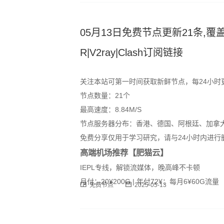
05月13日免费节点更新21条,覆盖
R|V2ray|Clash订阅链接
关注本站可第一时间获取新鲜节点，每24小时
节点数量：21个
最高速度：8.84M/S
节点服务器分布：香港、德国、阿根廷、加拿
免费分享仅用于学习研究，请与24小时内进行
高端机场推荐【肥猫云】
IEPL专线，解锁流媒体，晚高峰不卡顿
月付：20¥200G | 年付72¥：每月6¥60G流量
免费节点
2025-05-13