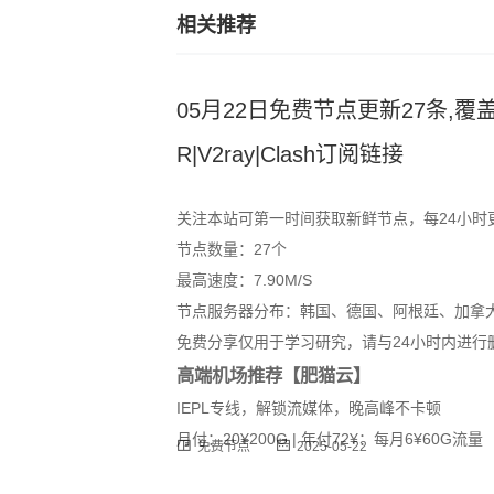
相关推荐
05月22日免费节点更新27条,覆盖
R|V2ray|Clash订阅链接
关注本站可第一时间获取新鲜节点，每24小时
节点数量：27个
最高速度：7.90M/S
节点服务器分布：韩国、德国、阿根廷、加拿
免费分享仅用于学习研究，请与24小时内进行
高端机场推荐【肥猫云】
IEPL专线，解锁流媒体，晚高峰不卡顿
月付：20¥200G | 年付72¥：每月6¥60G流量
免费节点
2025-05-22