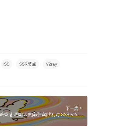
SS
SSR节点
V2ray
下一篇
香港|法国|印度|菲律宾|比利时 SSR|V2ray|
Clash订阅链接