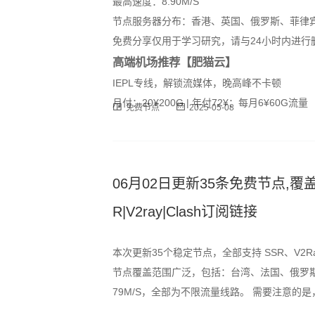
最高速度：8.90M/S
节点服务器分布：香港、英国、俄罗斯、菲律
免费分享仅用于学习研究，请与24小时内进行
高端机场推荐【肥猫云】
IEPL专线，解锁流媒体，晚高峰不卡顿
月付：20¥200G | 年付72¥：每月6¥60G流量
免费节点
2025-05-08
06月02日更新35条免费节点,覆盖
R|V2ray|Clash订阅链接
本次更新35个稳定节点，全部支持 SSR、V2R
节点覆盖范围广泛，包括：台湾、法国、俄罗斯
79M/S，全部为不限流量线路。 需要注意
峰时段可能出现速度波动或短暂断连情况，建