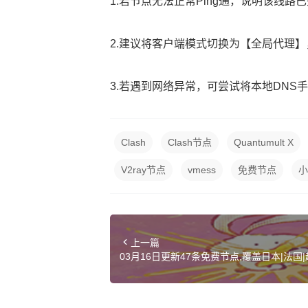
1.若节点无法正常Ping通，说明该线
2.建议将客户端模式切换为【全局代理
3.若遇到网络异常，可尝试将本地DNS手动设置
Clash
Clash节点
Quantumult X
V2ray节点
vmess
免费节点
小
上一篇
03月16日更新47条免费节点,覆盖日本|法国|越南|
sh订阅链接