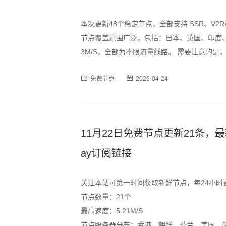
本次更新48个稳定节点，全部支持 SSR、V2R
节点覆盖范围广泛，包括：日本、英国、印度、
3M/S，全部为不限流量线路。 需要注意的
时段可能出现速度波动或短暂断连情况，建议
免费节点
2026-04-24
订阅格式，用户可通过以下链
11月22日免费节点更新21条，最新高速S
ay订阅链接
关注本站可第一时间获取新鲜节点，每24小时
节点数量：21个
最高速度：5.21M/S
节点服务器分布：香港、朝鲜、芬兰、美国、