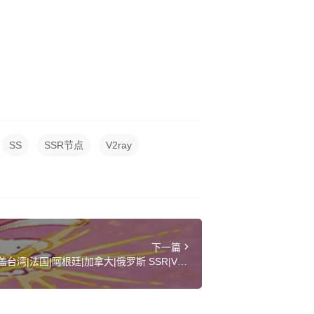
SS
SSR节点
V2ray
下一篇
台湾|法国|阿根廷|加拿大|俄罗斯 SSR|V2ra
y|Clash订阅链接