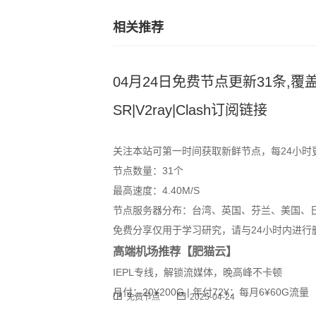
相关推荐
04月24日免费节点更新31条,覆
SR|V2ray|Clash订阅链接
关注本站可第一时间获取新鲜节点，每24小时
节点数量：31个
最高速度：4.40M/S
节点服务器分布：台湾、英国、芬兰、美国、
免费分享仅用于学习研究，请与24小时内进行
高端机场推荐【肥猫云】
IEPL专线，解锁流媒体，晚高峰不卡顿
月付：20¥200G | 年付72¥：每月6¥60G流量
免费节点
2025-04-24