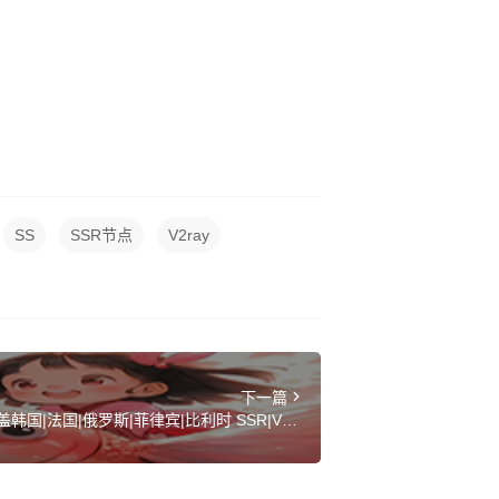
SS
SSR节点
V2ray
下一篇
韩国|法国|俄罗斯|菲律宾|比利时 SSR|V2ra
y|Clash订阅链接