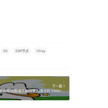
SS
SSR节点
V2ray
下一篇
台湾|法国|俄罗斯|加拿大|意大利 SSR|V2ra
y|Clash订阅链接