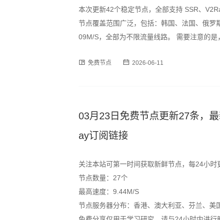
本次更新42个稳定节点，全部支持 SSR、V2R
节点覆盖范围广泛，包括：韩国、法国、俄罗斯
09M/S，全部为不限流量线路。 需要注意
峰时段可能出现速度波动或短暂断连情况，建
免费节点
2026-06-11
为订阅格式，用户可通过以下
03月23日免费节点更新27条，最新高速S
ay订阅链接
关注本站可第一时间获取新鲜节点，每24小时
节点数量：27个
最高速度：9.44M/S
节点服务器分布：香港、澳大利亚、芬兰、美
免费分享仅用于学习研究，请与24小时内进行