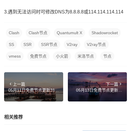
3.遇到无法访问时可修改DNS为8.8.8.8或114.114.114.114
Clash
Clash节点
Quantumult X
Shadowrocket
SS
SSR
SSR节点
V2ray
V2ray节点
vmess
免费节点
小火箭
米洛节点
节点
上一篇
下一篇
05月11日免费节点更新31
05月13日免费节点更新21
条,覆盖日本|英国|印度|菲律
条,覆盖香港|德国|阿根廷|加
宾|意大利 SSR|V2ray|Clash
拿大|意大利 SSR|V2ray|Cla
订阅链接
sh订阅链接
相关推荐