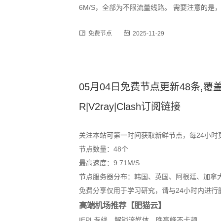
6M/S，全部为不限流量线路。 需要注意的
时段可能出现速度波动或短暂断连情况，建议
免费节点
2025-11-29
订阅格式，用户可通过以下链
05月04日免费节点更新48条,覆盖
R|V2ray|Clash订阅链接
关注本站可第一时间获取新鲜节点，每24小时
节点数量：48个
最高速度：9.71M/S
节点服务器分布：韩国、英国、阿根廷、加拿
免费分享仅用于学习研究，请与24小时内进行
高端机场推荐【肥猫云】
IEPL专线，解锁流媒体，晚高峰不卡顿