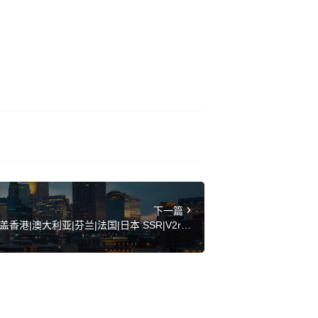
下一篇
香港|澳大利亚|芬兰|法国|日本 SSR|V2ray|
Clash订阅链接