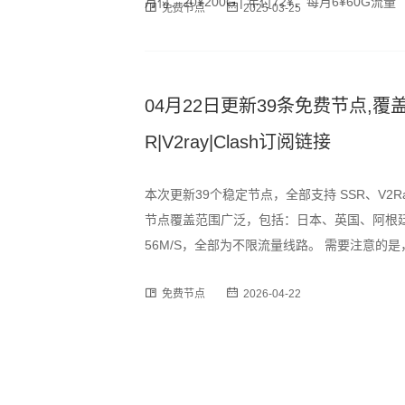
月付：20¥200G | 年付72¥：每月6¥60G流量
免费节点
2025-03-25
04月22日更新39条免费节点,覆盖
R|V2ray|Clash订阅链接
本次更新39个稳定节点，全部支持 SSR、V2R
节点覆盖范围广泛，包括：日本、英国、阿根廷
56M/S，全部为不限流量线路。 需要注意
峰时段可能出现速度波动或短暂断连情况，建
免费节点
2026-04-22
为订阅格式，用户可通过以下